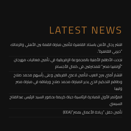
LATEST NEWS
انتشر رجال الأمن باستاد القاهرة لتأمين مباراة القمة بين الأهلي والزمالك
“ديربي القاهرة”.
نجحت الأطقم الأمنية بالمجموعة الإفريقية في تأمين فعاليات مهرجان
“أولمبيا مصر” للمحترفين في كمال الأجسام
انتشار أمني ببرج العرب لتأمين لاعبي الفريقين وعلى رأسهم محمد صلاح
وطاقم التحكيم الذي يدير المباراة محمد صلاح ورفاقه في مباراة مصر
وليبيا
المؤتمر الأول للمبادرة الرئاسية حياة كريمة بحضور السيد الرئيس عبدالفتاح
السيسي
تأمين حفل “ريادة الأعمال بمصر”(EEA)