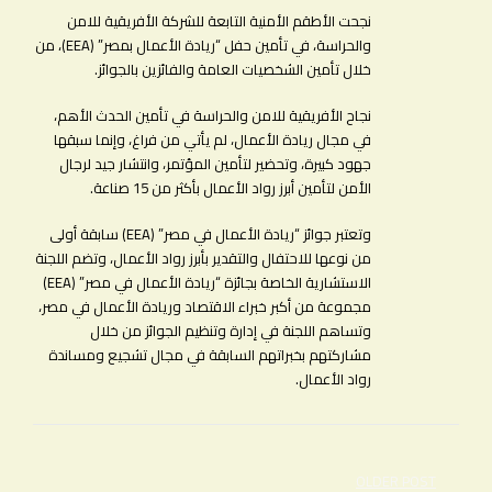
نجحت الأطقم الأمنية التابعة للشركة الأفريقية للامن
والحراسة، في تأمين حفل “ريادة الأعمال بمصر” (EEA)، من
خلال تأمين الشخصيات العامة والفائزين بالجوائز.
نجاح الأفريقية للامن والحراسة في تأمين الحدث الأهم،
في مجال ريادة الأعمال، لم يأتي من فراغ، وإنما سبقها
جهود كبيرة، وتحضير لتأمين المؤتمر، وانتشار جيد لرجال
الأمن لتأمين أبرز رواد الأعمال بأكثر من 15 صناعة.
وتعتبر جوائز “ريادة الأعمال في مصر” (EEA) سابقة أولى
من نوعها للاحتفال والتقدير بأبرز رواد الأعمال، وتضم اللجنة
الاستشارية الخاصة بجائزة “ريادة الأعمال في مصر” (EEA)
مجموعة من أكبر خبراء الاقتصاد وريادة الأعمال في مصر،
وتساهم اللجنة في إدارة وتنظيم الجوائز من خلال
مشاركتهم بخبراتهم السابقة في مجال تشجيع ومساندة
رواد الأعمال.
تصفّح
OLDER POST