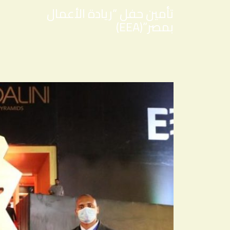
تأمين حفل “ريادة الأعمال
بمصر”(EEA)