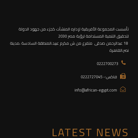
تأسست المجموعة الأفريقية لإداره المنشآت كجزء من جهود الدولة
لتحقيق التنمية المستدامة لرؤية مصر 2030
18 عبدالرحمن صدقى متفرع من ش مكرم عبيد،
المنطقة السادسة
،مدينة
نصر،القاهرة
0222700273
فاكس:- 0222727045
info@african-egypt.com
LATEST NEWS