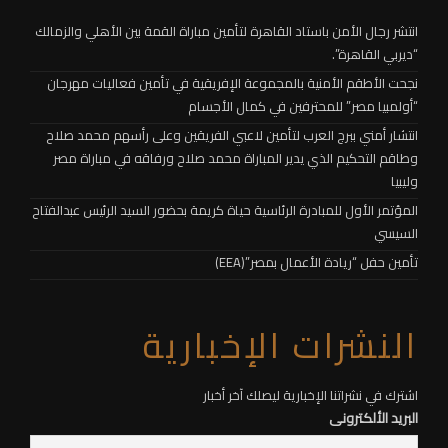
انتشر رجال الأمن باستاد القاهرة لتأمين مباراة القمة بين الأهلي والزمالك
“ديربي القاهرة”.
نجحت الأطقم الأمنية بالمجموعة الإفريقية في تأمين فعاليات مهرجان
“أولمبيا مصر” للمحترفين في كمال الأجسام
انتشار أمني ببرج العرب لتأمين لاعبي الفريقين وعلى رأسهم محمد صلاح
وطاقم التحكيم الذي يدير المباراة محمد صلاح ورفاقه في مباراة مصر
وليبيا
المؤتمر الأول للمبادرة الرئاسية حياة كريمة بحضور السيد الرئيس عبدالفتاح
السيسي
تأمين حفل “ريادة الأعمال بمصر”(EEA)
النشرات الإخبارية
اشترك في نشراتنا الإخبارية ليصلك آخر أخبار
البريد الألكترونى