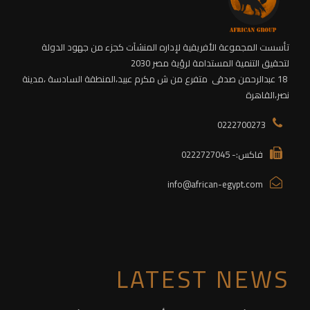
تأسست المجموعة الأفريقية لإداره المنشآت كجزء من جهود الدولة
لتحقيق التنمية المستدامة لرؤية مصر 2030
18 عبدالرحمن صدقى متفرع من ش مكرم عبيد،
المنطقة السادسة
،مدينة
نصر،القاهرة
0222700273
فاكس:- 0222727045
info@african-egypt.com
LATEST NEWS