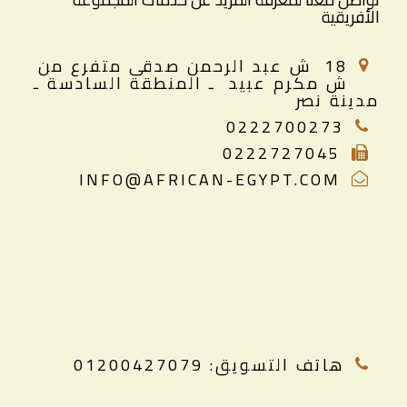
الأفريقية
18 ش عبد الرحمن صدقى متفرع من
ش مكرم عبيد ـ المنطقة السادسة ـ
مدينة ن
صر
0222700273
0222727045
INFO@AFRICAN-EGYPT.COM
هاتف التسويق: 01200427079