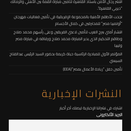
انتشر رجال الأمن باستاد القاهرة لتأمين مباراة القمة بين الأهلي والزمالك
“ديربي القاهرة”.
نجحت الأطقم الأمنية بالمجموعة الإفريقية في تأمين فعاليات مهرجان
“أولمبيا مصر” للمحترفين في كمال الأجسام
انتشار أمني ببرج العرب لتأمين لاعبي الفريقين وعلى رأسهم محمد صلاح
وطاقم التحكيم الذي يدير المباراة محمد صلاح ورفاقه في مباراة مصر
وليبيا
المؤتمر الأول للمبادرة الرئاسية حياة كريمة بحضور السيد الرئيس عبدالفتاح
السيسي
تأمين حفل “ريادة الأعمال بمصر”(EEA)
النشرات الإخبارية
اشترك في نشراتنا الإخبارية ليصلك آخر أخبار
البريد الألكترونى