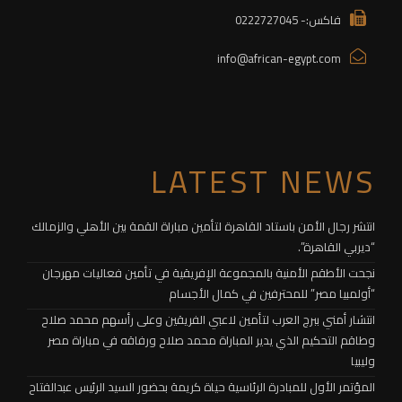
فاكس:- 0222727045
info@african-egypt.com
LATEST NEWS
انتشر رجال الأمن باستاد القاهرة لتأمين مباراة القمة بين الأهلي والزمالك
“ديربي القاهرة”.
نجحت الأطقم الأمنية بالمجموعة الإفريقية في تأمين فعاليات مهرجان
“أولمبيا مصر” للمحترفين في كمال الأجسام
انتشار أمني ببرج العرب لتأمين لاعبي الفريقين وعلى رأسهم محمد صلاح
وطاقم التحكيم الذي يدير المباراة محمد صلاح ورفاقه في مباراة مصر
وليبيا
المؤتمر الأول للمبادرة الرئاسية حياة كريمة بحضور السيد الرئيس عبدالفتاح