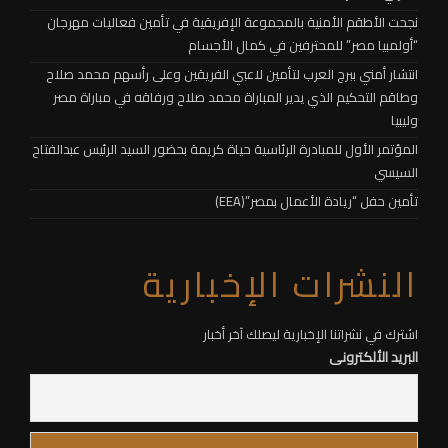
نجحت الأطقم الأمنية بالمجموعة الإفريقية في تأمين فعاليات مهرجان
“أولمبيا مصر” للمحترفين في كمال الأجسام
انتشار أمني ببرج العرب لتأمين لاعبي الفريقين وعلى رأسهم محمد صلاح
وطاقم التحكيم الذي يدير المباراة محمد صلاح ورفاقه في مباراة مصر
وليبيا
المؤتمر الأول للمبادرة الرئاسية حياة كريمة بحضور السيد الرئيس عبدالفتاح
السيسي
تأمين حفل “ريادة الأعمال بمصر”(EEA)
النشرات الإخبارية
اشترك في نشراتنا الإخبارية ليصلك آخر أخبار
البريد الألكترونى