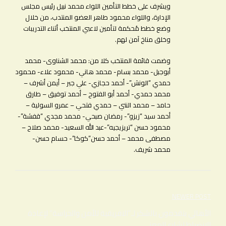
ويشرف على خطط التأمين اللواء محمد نبيل رئيس مجلس
الإدارة، واللواء محمود طاهر العضو المنتدب، من خلال
وضع خطط مُحكمة لتأمين لاعبي المنتخب أثناء التدريبات
وخلق مناخ آمن لهم
.
وضمت قائمة المنتخب كلا من: محمد الشناوى- محمد
أبوجبل- محمد بسام- محمد هاني- محمود علاء- محمود
حمدي “الونش”- أحمد حجازي- علي جبر – أيمن أشرف –
محمد حمدي- أحمد أبو الفتوح – أحمد توفيق – طارق
حامد – محمد النني – حمدي فتحي – عمرو السولية –
أحمد سيد “زيزو”- رمضان صبحي- محمد مجدي “قفشة”-
محمود حسن “تريزيجيه”-عبد الله السعيد- محمد صلاح –
مصطفى محمد – أحمد حسن”كوكا”- حسام حسن-
محمد شريف
.
تصفّح
NEWER POST
المقالات
الأهالي يتقدمون بالشكر لـ”الافريقية للأمن والحراسة” لإعادة
الانضباط لشارع المعز