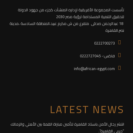
تأسست المجموعة الأفريقية لإداره المنشآت كجزء من جهود الدولة
لتحقيق التنمية المستدامة لرؤية مصر 2030
18 عبدالرحمن صدقى متفرع من ش مكرم عبيد،
المنطقة السادسة
،مدينة
نصر،القاهرة
0222700273
فاكس:- 0222727045
info@african-egypt.com
LATEST NEWS
انتشر رجال الأمن باستاد القاهرة لتأمين مباراة القمة بين الأهلي والزمالك
“ديربي القاهرة”.