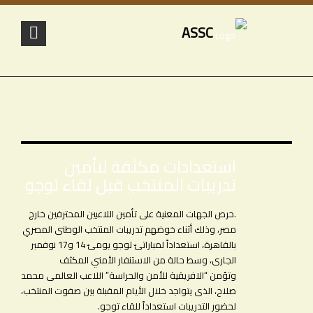
ASSC
استعدادات مكثفة لتأمين
تدريبات المنتخب قبل لقاء توجو
.حرص الجهات المعنية على تأمين اللاعبين المحترفين خارج
مصر، وذلك أثناء خوضهم تدريبات المنتخب الوطنى المصري
بالقاهرة، استعداداً لمباراتىّ توجو يومىّ 14 و17 نوفمبر
الجارى، وسط حالة من الاستنفار الأمني المكثف
وتؤمن “الافريقية للأمن والحراسة” اللاعب العالمى محمد
صلاح، الذى يتواجد خلال الأيام المقبلة بين صفوت المنتخب،
لحضور التدريبات استعداداً للقاء توجو
.